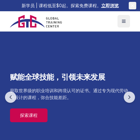
新学员 | 课程低至$0起。探索免费课程。
立即浏览
赋能全球技能，引领未来发展
获取全球认可的认证
在GTC上教学，触达全球
获取世界级的职业培训和跨境认可的证书。通过专为现代劳动
我们的数字徽章和证书符合世界技能大赛标准，被50多个国家
与全球学员分享您的专业知识。上传课程，建立品牌，通过收
力设计的课程，弥合技能差距。
的雇主认可。
入分成模式获利。
探索课程
查看认证
开始教学